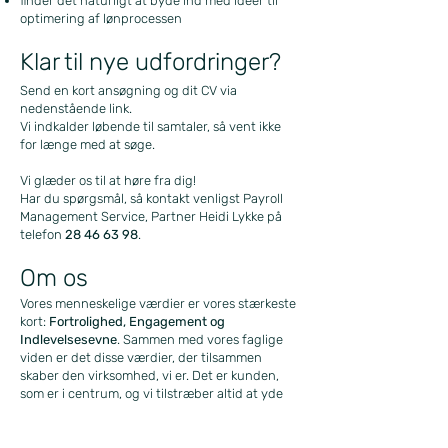
finder det naturligt at byde ind med idéer til
optimering af lønprocessen
Klar til nye udfordringer?
Send en kort ansøgning og dit CV via
nedenstående link.
Vi indkalder løbende til samtaler, så vent ikke
for længe med at søge.
Vi glæder os til at høre fra dig!
Har du spørgsmål, så kontakt venligst Payroll
Management Service, Partner Heidi Lykke på
telefon
28 46 63 98
.
Om os
Vores menneskelige værdier er vores stærkeste
kort:
Fortrolighed, Engagement og
Indlevelsesevne
. Sammen med vores faglige
viden er det disse værdier, der tilsammen
skaber den virksomhed, vi er. Det er kunden,
som er i centrum, og vi tilstræber altid at yde
en service ud over det sædvanlige.