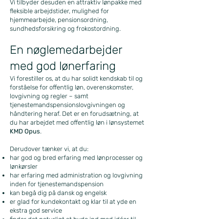
Vi tilbyder desuden en attraktiv lønpakke med
fleksible arbejdstider, mulighed for
hjemmearbejde, pensionsordning,
sundhedsforsikring og frokostordning.
En nøglemedarbejder
med god lønerfaring
Vi forestiller os, at du har solidt kendskab til og
forståelse for offentlig løn, overenskomster,
lovgivning og regler – samt
tjenestemandspensionslovgivningen og
håndtering heraf. Det er en forudsætning, at
du har arbejdet med offentlig løn i lønsystemet
KMD Opus
.
​
Derudover tænker vi, at du:
har god og bred erfaring med lønprocesser og
lønkørsler
har erfaring med administration og lovgivning
inden for tjenestemandspension
kan begå dig på dansk og engelsk
er glad for kundekontakt og klar til at yde en
ekstra god service