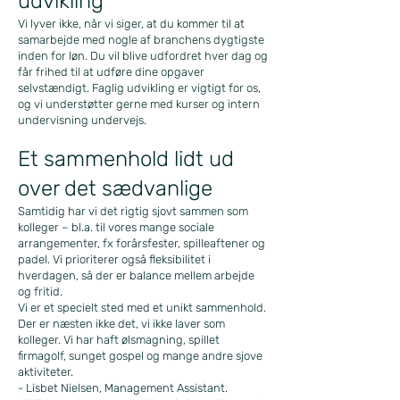
udvikling
Vi lyver ikke, når vi siger, at du kommer til at
samarbejde med nogle af branchens dygtigste
inden for løn. Du vil blive udfordret hver dag og
får frihed til at udføre dine opgaver
selvstændigt. Faglig udvikling er vigtigt for os,
og vi understøtter gerne med kurser og intern
undervisning undervejs.
Et sammenhold lidt ud
over det sædvanlige
Samtidig har vi det rigtig sjovt sammen som
kolleger – bl.a. til vores mange sociale
arrangementer, fx forårsfester, spilleaftener og
padel. Vi prioriterer også fleksibilitet i
hverdagen, så der er balance mellem arbejde
og fritid.
Vi er et specielt sted med et unikt sammenhold.
Der er næsten ikke det, vi ikke laver som
kolleger. Vi har haft ølsmagning, spillet
firmagolf, sunget gospel og mange andre sjove
aktiviteter.
- Lisbet Nielsen, Management Assistant.