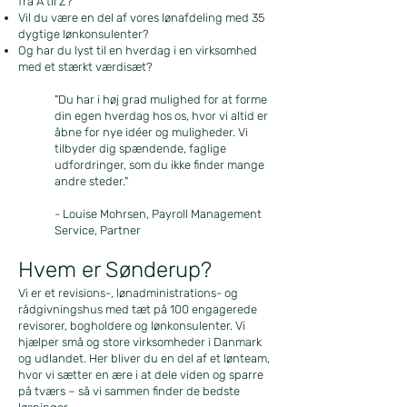
fra A til Z?
Vil du være en del af vores lønafdeling med 35
dygtige lønkonsulenter?
Og har du lyst til en hverdag i en virksomhed
med et stærkt værdisæt?
"Du har i høj grad mulighed for at forme
din egen hverdag hos os, hvor vi altid er
åbne for nye idéer og muligheder. Vi
tilbyder dig spændende, faglige
udfordringer, som du ikke finder mange
andre steder."
- Louise Mohrsen, Payroll Management
Service, Partner
Hvem er Sønderup?
Vi er et revisions-, lønadministrations- og
rådgivningshus med tæt på 100 engagerede
revisorer, bogholdere og lønkonsulenter. Vi
hjælper små og store virksomheder i Danmark
og udlandet. Her bliver du en del af et lønteam,
hvor vi sætter en ære i at dele viden og sparre
på tværs – så vi sammen finder de bedste