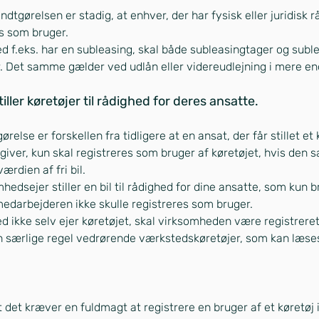
tgørelsen er stadig, at enhver, der har fysisk eller juridisk r
es som bruger.
 f.eks. har en subleasing, skal både subleasingtager og suble
. Det samme gælder ved udlån eller videreudlejning i mere en
ller køretøjer til rådighed for deres ansatte.
else er forskellen fra tidligere at en ansat, der får stillet et k
sgiver, kun skal registreres som bruger af køretøjet, hvis den
ærdien af fri bil.
edsejer stiller en bil til rådighed for dine ansatte, som kun b
edarbejderen ikke skulle registreres som bruger.
 ikke selv ejer køretøjet, skal virksomheden være registreret
n særlige regel vedrørende værkstedskøretøjer, som kan læse
et kræver en fuldmagt at registrere en bruger af et køretøj i