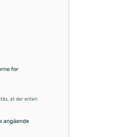
rne for 
tås, at der enten 
se angående 