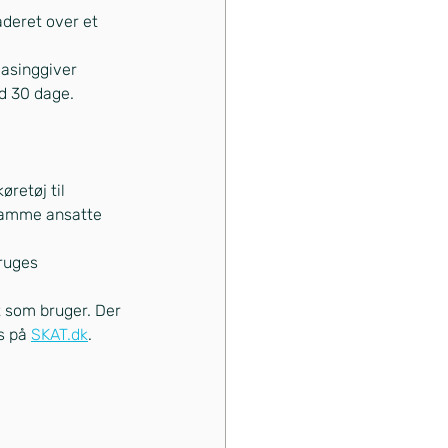
åderet over et 
asinggiver 
d 30 dage.
øretøj til 
 samme ansatte 
ruges 
 som bruger. Der 
s på 
SKAT.dk
.
 