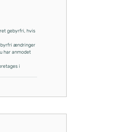
et gebyrfri, hvis 
ebyrfri ændringer 
 du har anmodet 
oretages i 