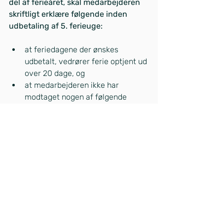
del af ferieåret, skal medarbejderen 
skriftligt erklære følgende inden 
udbetaling af 5. ferieuge:
at feriedagene der ønskes 
udbetalt, vedrører ferie optjent ud 
over 20 dage, og
at medarbejderen ikke har 
modtaget nogen af følgende 
ydelser i ferieåret: dagpenge,         
   midlertidig 
arbejdsmarkedsydelse, 
kontantydelse, efterløn, 
fleksydelse, ledighedsydelse, 
ressourceforløbsydelse, 
integrationsydelse, 
uddannelseshjælp eller 
kontanthjælp